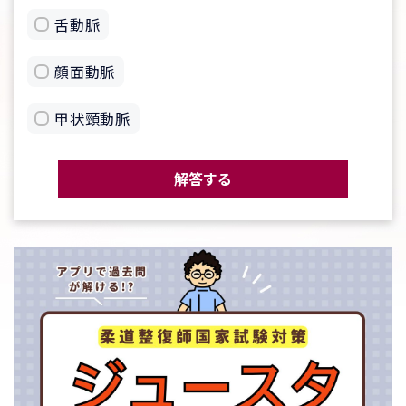
舌動脈
顔面動脈
甲状頸動脈
解答する