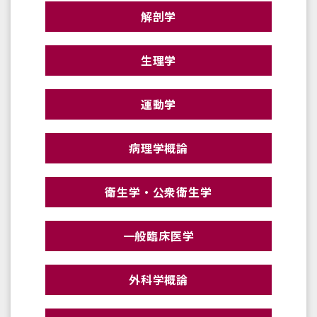
解剖学
生理学
運動学
病理学概論
衛生学・公衆衛生学
一般臨床医学
外科学概論