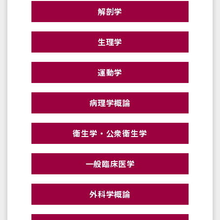
解剖学
生理学
運動学
病理学概論
衛生学・公衆衛生学
一般臨床医学
外科学概論