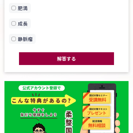
肥満
成長
静脈瘤
解答する