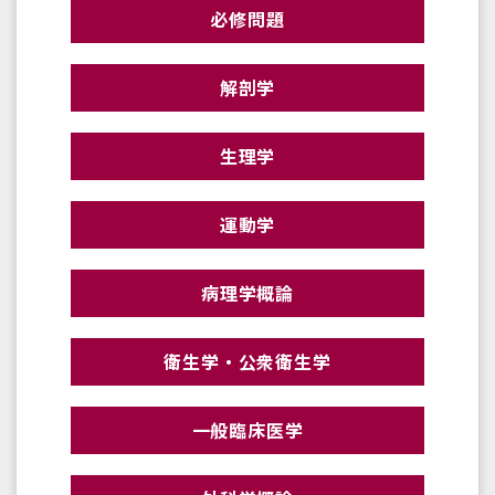
必修問題
解剖学
生理学
運動学
病理学概論
衛生学・公衆衛生学
一般臨床医学