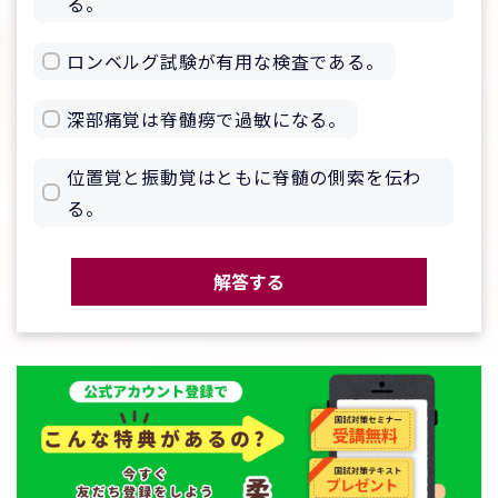
る。
ロンベルグ試験が有用な検査である。
深部痛覚は脊髄癆で過敏になる。
位置覚と振動覚はともに脊髄の側索を伝わ
る。
解答する