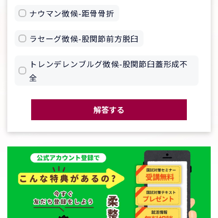
ナウマン徴候-距骨骨折
ラセーグ徴候-股関節前方脱臼
トレンデレンブルグ徴候-股関節臼蓋形成不
全
解答する