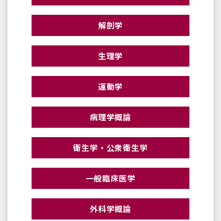
解剖学
生理学
運動学
病理学概論
衛生学・公衆衛生学
一般臨床医学
外科学概論