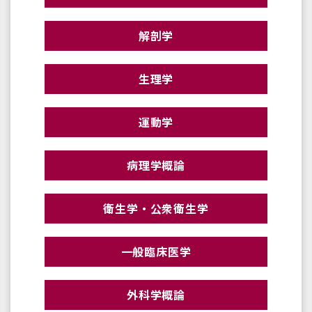
解剖学
生理学
運動学
病理学概論
衛生学・公衆衛生学
一般臨床医学
外科学概論