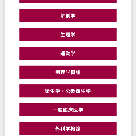
解剖学
生理学
運動学
病理学概論
衛生学・公衆衛生学
一般臨床医学
外科学概論