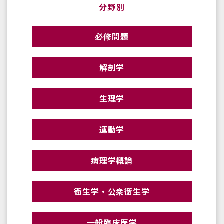
分野別
必修問題
解剖学
生理学
運動学
病理学概論
衛生学・公衆衛生学
一般臨床医学