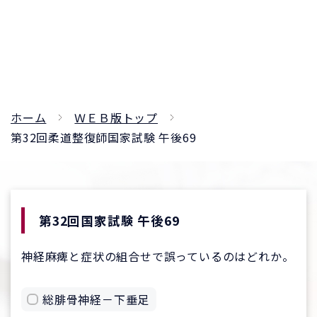
ホーム
ＷＥＢ版トップ
第32回柔道整復師国家試験 午後69
第32回国家試験 午後69
神経麻痺と症状の組合せで誤っているのはどれか。
総腓骨神経－下垂足