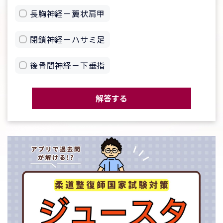
長胸神経－翼状肩甲
閉鎖神経－ハサミ足
後骨間神経－下垂指
解答する