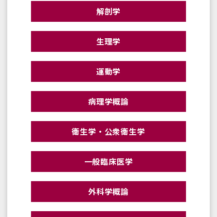
解剖学
生理学
運動学
病理学概論
衛生学・公衆衛生学
一般臨床医学
外科学概論