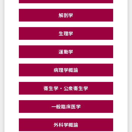
解剖学
生理学
運動学
病理学概論
衛生学・公衆衛生学
一般臨床医学
外科学概論