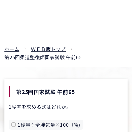
ホーム
ＷＥＢ版トップ
第25回柔道整復師国家試験 午前65
第25回国家試験 午前65
1秒率を求める式はどれか。
1秒量÷全肺気量×100（%)