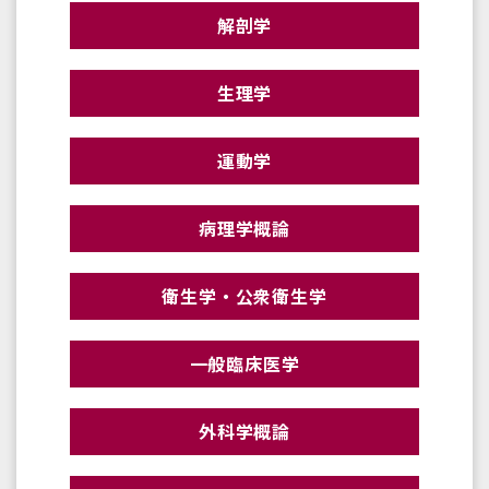
解剖学
生理学
運動学
病理学概論
衛生学・公衆衛生学
一般臨床医学
外科学概論