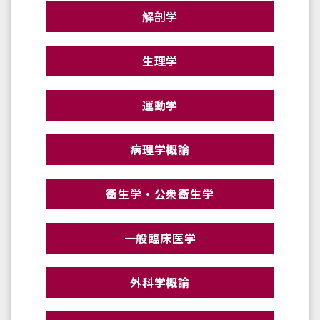
解剖学
生理学
運動学
病理学概論
衛生学・公衆衛生学
一般臨床医学
外科学概論