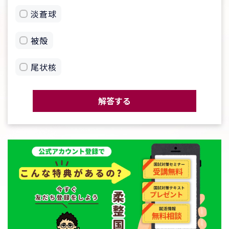
淡蒼球
被殻
尾状核
解答する