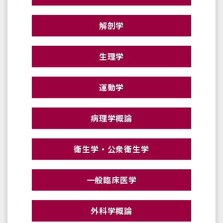
解剖学
生理学
運動学
病理学概論
衛生学・公衆衛生学
一般臨床医学
外科学概論