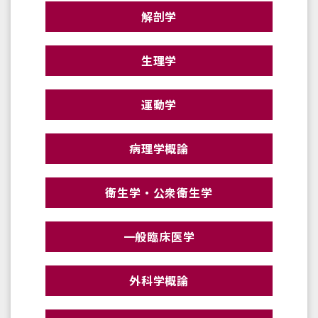
解剖学
生理学
運動学
病理学概論
衛生学・公衆衛生学
一般臨床医学
外科学概論