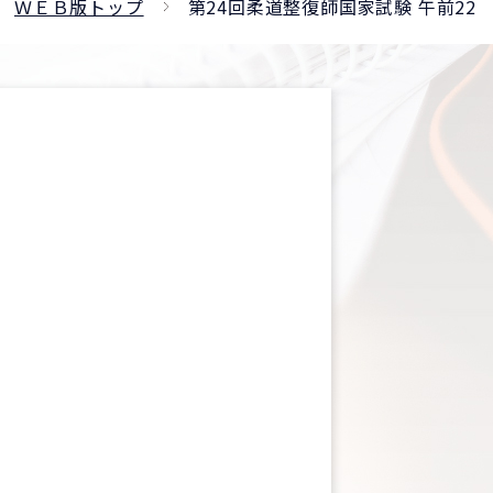
ＷＥＢ版トップ
第24回柔道整復師国家試験 午前22