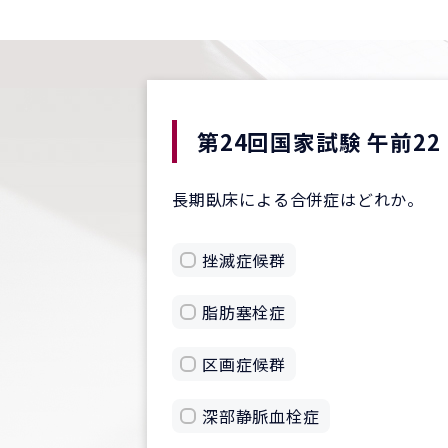
第24回国家試験 午前22
長期臥床による合併症はどれか。
挫滅症候群
脂肪塞栓症
区画症候群
深部静脈血栓症