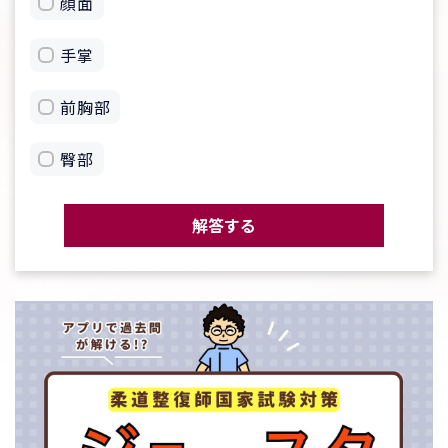
顔面
手掌
前胸部
臀部
解答する