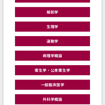
解剖学
生理学
運動学
病理学概論
衛生学・公衆衛生学
一般臨床医学
外科学概論