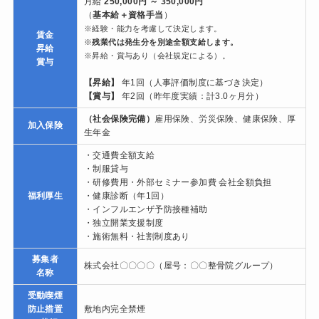
月給
250,000円 ～ 350,000円
（
基本給＋資格手当
）
※経験・能力を考慮して決定します。
賃金
※
残業代は発生分を別途全額支給します。
昇給
※昇給・賞与あり（会社規定による）。
賞与
【昇給】
年1回（人事評価制度に基づき決定）
【賞与】
年2回（昨年度実績：計3.0ヶ月分）
（社会保険完備）
雇用保険、労災保険、健康保険、厚
加入保険
生年金
・交通費全額支給
・制服貸与
・研修費用・外部セミナー参加費 会社全額負担
福利厚生
・健康診断（年1回）
・インフルエンザ予防接種補助
・独立開業支援制度
・施術無料・社割制度あり
募集者
株式会社〇〇〇〇（屋号：〇〇整骨院グループ）
名称
受動喫煙
防止措置
敷地内完全禁煙