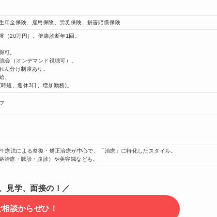
生年金保険、雇用保険、労災保険、損害賠償保険
度（20万円）。健康診断年1回。
得可。
勉強会（オンデマンド視聴可）。
れん分け制度あり。
給。
(時短、週休3日、増加勤務)。
フ
PF療法による整復・矯正治療が中心で、「治療」に特化したスタイル。
絡治療・脈診・腹診）や美容鍼なども。
、見学、面接の！／
ご相談からぜひ！