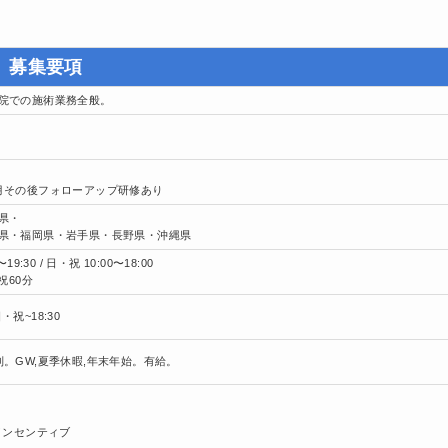
募集要項
院での施術業務全般。
月その後フォローアップ研修あり
県・
県・福岡県・岩手県・長野県・沖縄県
19:30 / 日・祝 10:00〜18:00
祝60分
 日・祝~18:30
制。GW,夏季休暇,年末年始。有給。
＋インセンティブ