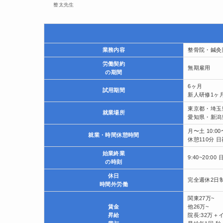
整太先生
業務内容
整骨院・鍼灸
労働契約
無期雇用
の期間
6ヶ月
試用期間
新人研修1ヶ
東京都・埼玉
就業場所
愛知県・新潟
月〜土 10:00〜
就業・時間休憩時間
休憩110分 日
始業終業
9:40~20:00
の時刻
休日
完全週休2日
時間外労働
関東27万~
賃金
他26万~
昇給
院長:32万