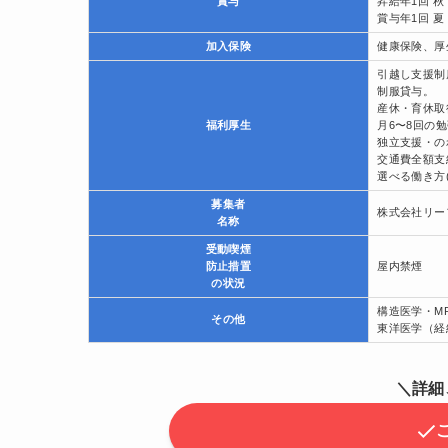
賞与
昇給年1回 秋
賞与年1回 夏
加入保険
健康保険、厚
引越し支援制
制服貸与。
産休・育休取
福利厚生
月6〜8回の
独立支援・の
交通費全額支
選べる働き方
募集者
株式会社リー
名称
受動喫煙
防止措置
屋内禁煙
の状況
構造医学・M
その他
東洋医学（経
＼詳細