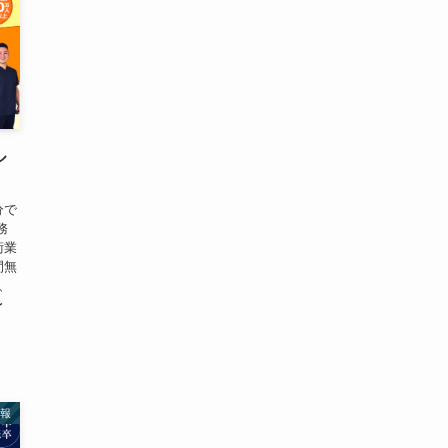
ル
分で
務
術業
間無
、
〜
情報