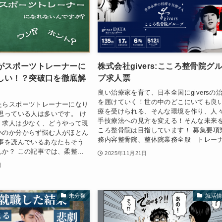
がスポーツトレーナーに
株式会社givers:こころ整骨院グ
しい！？突破口を徹底解
プ求人票
良い治療家を育て、日本全国にgiversの
を届けていく！世の中のどこにいても良
たらスポーツトレーナーになり
療を受けられる、そんな環境を作り、人
思っている人は多いです。 け
手技療法への見方を変える！そんな未来
、求人は少なく、どうやって現
ころ整骨院は目指しています！ 募集要項
いのか分からず悩む人がほとん
務内容整骨院、整体院業務全般 トレーナ.
記事を読んでいるあなたもそう
か？ この記事では、柔整...
2025年11月21日
日
未分類
就活