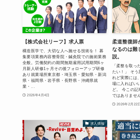
【株式会社リーフ】求人票
柔道整復師
なるのは難
構造医学で、大切な人へ施せる技術を！ 募
説。
集要項業務内容整骨院・鍼灸院での施術業務
全般。労働契約の期間無期雇用試用期間6ヶ
「柔整を取っ
月新人研修1ヶ月その後フォローアップ研修
たい！」 そう
あり就業場所東京都・埼玉県・愛知県・新潟
れど実際には
県・福岡県・岩手県・長野県・沖縄県就
場に入ればい
業・...
ど。 今この
ではありません
2026年4月4日
2026年2月22
求人情報