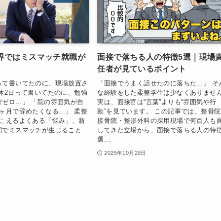
界ではミスマッチ就職が
面接で落ちる人の特徴5選｜現場
任者が見ているポイント
って書いてたのに、現場放置さ
「面接でうまく話せたのに落ちた…」 そ
休2日って書いてたのに、勉強
な経験をした柔整学生は少なくありませ
ぼゼロ…」 「院の雰囲気が自
実は、面接官は“言葉”よりも“雰囲気や行
ヶ月で辞めたくなる…」 柔整
動”を見ています。 この記事では、整骨
聞こえるよくある「悩み」、新
接骨院・整形外科の採用現場で何百人も
間でミスマッチが生じること
してきた立場から、面接で落ちる人の特徴
選...
2025年10月29日