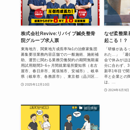
株式会社Revive:リバイブ鍼灸整骨
なぜ柔整業
院グループ求人票
起こる！？
東海地方、関東地方成長率№1の治療家集団
「研修がある
募集要項業務内容店舗での一般施術、施術補
れた…」 「週
助、運営に関わる業務労働契約の期間無期雇
会で休みがほ
用試用期間3~6ヶ月間就業場所愛知県（名古
分に合わず、3
屋市、春日井市、尾張旭市、安城市）、岐阜
新卒1年目で
県（岐阜市、各務原市）、東京都（品川区...
卒と企業との
は、...
2025年12月10日
2024年6月9日
就活情報