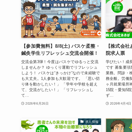
【参加費無料】8/8(土) バスケ柔整・
【株式会社
鍼灸学生リフレッシュ交流会開催！
院求人票
交流会第3弾！今度はバスケでゆるっと交流
学びたい！成
しませんか？ ゆっくり運動でリフレッシュ
です 募集要
しよう！ バスケは“きっかけ”なので未経験で
業務。問診・
も大丈夫。1人参加も大歓迎です。 「思い切
務全般。労働
り体を動かしたい！」 「学年や学校を超え
ヶ月就業場所神
て、交流がしたい！」 「リフレッシュし
15院・愛知5
て...
ず...
2026年6月26日
2026年4月4日
求人情報