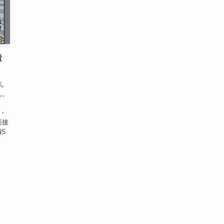
責
ん
ん。
院・
面接
5