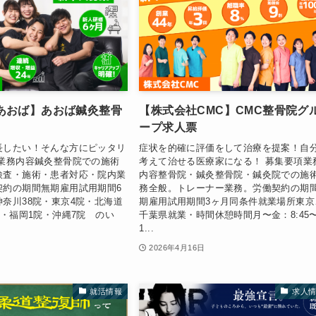
あおば】あおば鍼灸整骨
【株式会社CMC】CMC整骨院グ
ープ求人票
長したい！そんな方にピッタリ
症状を的確に評価をして治療を提案！自
項業務内容鍼灸整骨院での施術
考えて治せる医療家になる！ 募集要項業
検査・施術・患者対応・院内業
内容整骨院・鍼灸整骨院・鍼灸院での施
契約の期間無期雇用試用期間6
務全般。トレーナー業務。労働契約の期
奈川38院・東京4院・北海道
期雇用試用期間3ヶ月同条件就業場所東京
院・福岡1院・沖縄7院 のい
千葉県就業・時間休憩時間月〜金：8:45
1...
2026年4月16日
就活情報
求人