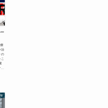
ルー
治療
い治
々の
をこ
業
..
情報