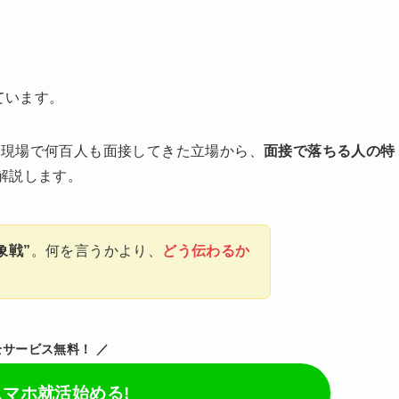
。
ています。
用現場で何百人も面接してきた立場から、
面接で落ちる人の特
解説します。
象戦”
。何を言うかより、
どう伝わるか
全サービス無料！ ／
スマホ就活始める!