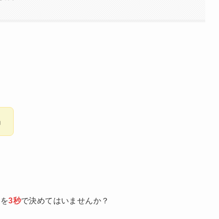
。
」
かを
3秒
で決めてはいませんか？