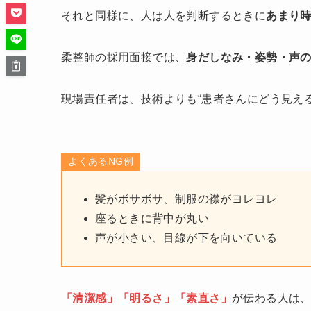
それと同様に、人は人を判断するときに
あまり
柔整師の採用面接では、
身だしなみ・姿勢・声
現場責任者は、技術よりも“患者さんにどう見え
よくあるNG例
髪がボサボサ、制服の襟がヨレヨレ
座るときに背中が丸い
声が小さい、目線が下を向いている
「清潔感」「明るさ」「素直さ」
が伝わる人は