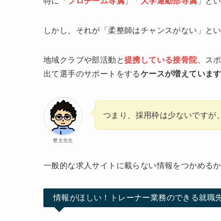
特に「
プロチーム専属
」「
大学運動部専属
」と
しかし、それが「柔整師はチャンスがない」と
地域クラブや部活動と
提携している接骨院
、ス
出て選手のサポートをする
ケースが増えていま
つまり、採用枠は少ないですが
整太先生
一般的な求人サイトに載らない情報をつかめる
情報がほしい！トレーナー業務のできる就職