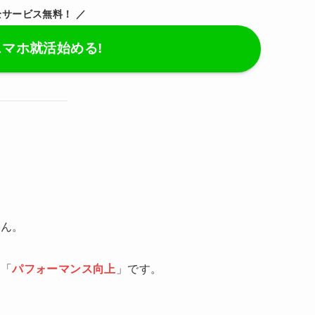
全サービス無料！ ／
スマホ就活始める!
せん。
や「
パフォーマンス向上
」です。
。