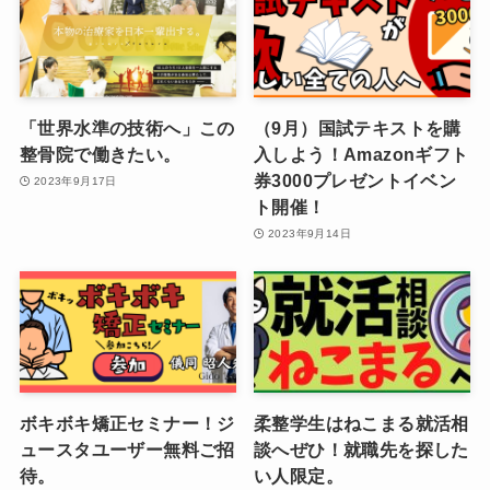
「世界水準の技術へ」この
（9月）国試テキストを購
整骨院で働きたい。
入しよう！Amazonギフト
券3000プレゼントイベン
2023年9月17日
ト開催！
2023年9月14日
ボキボキ矯正セミナー！ジ
柔整学生はねこまる就活相
ュースタユーザー無料ご招
談へぜひ！就職先を探した
待。
い人限定。