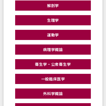
解剖学
生理学
運動学
病理学概論
衛生学・公衆衛生学
一般臨床医学
外科学概論