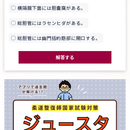
横隔膜下面には胆嚢窩がある。
総胆管にはラセンヒダがある。
総胆管には幽門括約筋部に開口する。
解答する