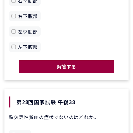
右季肋部
右下腹部
左季肋部
左下腹部
解答する
第28回国家試験 午後38
鉄欠乏性貧血の症状でないのはどれか。