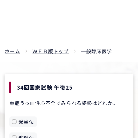
ホーム
ＷＥＢ版トップ
一般臨床医学
34回国家試験 午後25
重症うっ血性心不全でみられる姿勢はどれか。
起坐位
仰臥位