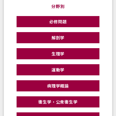
分野別
必修問題
解剖学
生理学
運動学
病理学概論
衛生学・公衆衛生学