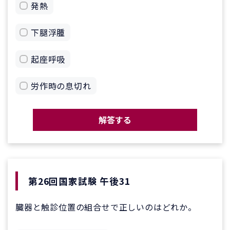
発熱
下腿浮腫
起座呼吸
労作時の息切れ
解答する
第26回国家試験 午後31
臓器と触診位置の組合せで正しいのはどれか。