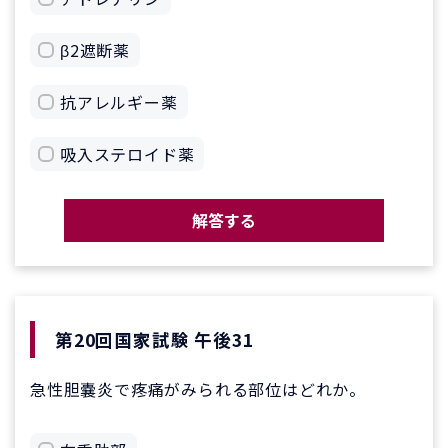
β2遮断薬
抗アレルギー薬
吸入ステロイド薬
解答する
第20回国家試験 午後31
急性胆嚢炎で疼痛がみられる部位はどれか。