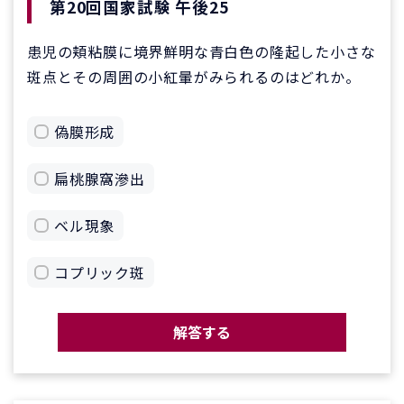
第20回国家試験 午後25
患児の頬粘膜に境界鮮明な青白色の隆起した小さな
斑点とその周囲の小紅暈がみられるのはどれか。
偽膜形成
扁桃腺窩滲出
ベル現象
コプリック斑
解答する