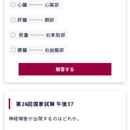
心臓 ─── 心窩部
肝臓 ─── 臍部
胆囊 ─── 右季肋部
脾臓 ─── 右侧腹部
解答する
第26回国家試験 午後37
神経障害が出現するのはどれか。