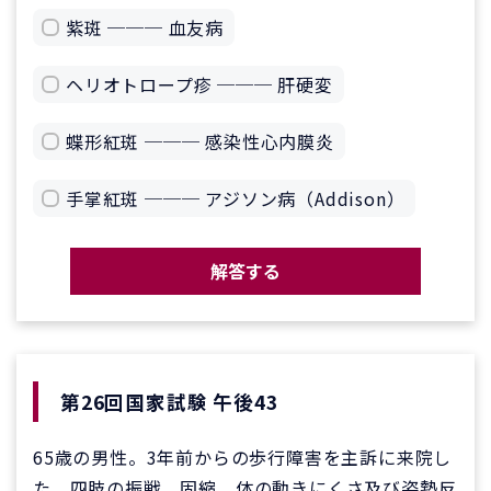
紫斑 ─── 血友病
ヘリオトロープ疹 ─── 肝硬変
蝶形紅斑 ─── 感染性心内膜炎
手掌紅斑 ─── アジソン病（Addison）
解答する
第26回国家試験 午後43
65歳の男性。3年前からの歩行障害を主訴に来院し
た。四肢の振戦、固縮、体の動きにくさ及び姿勢反