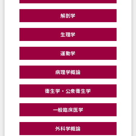
解剖学
生理学
運動学
病理学概論
衛生学・公衆衛生学
一般臨床医学
外科学概論