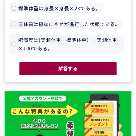
標準体重は身長×身長×23である。
悪体質は極端にやせが進行した状態である。
肥満度は(実測体重一標準体重）÷実測体重
×100である。
解答する