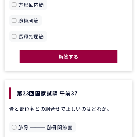
方形回内筋
腕橈骨筋
長母指屈筋
解答する
第23回国家試験 午前37
骨と部位名との組合せで正しいのはどれか。
腓骨 ─── 腓骨関節面