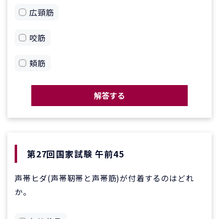
広頸筋
咬筋
頬筋
解答する
第27回国家試験 午前45
声帯ヒダ(声帯靭帯と声帯筋)が付着するのはどれ
か。