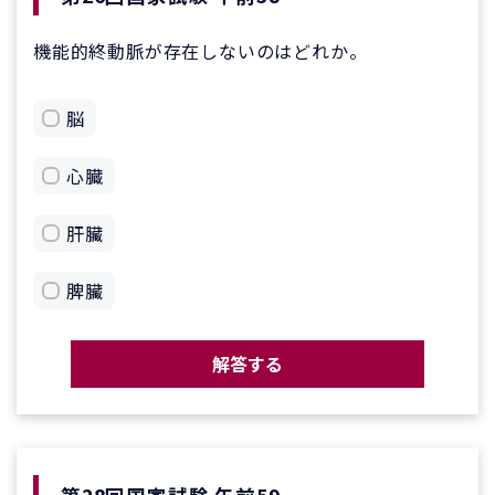
機能的終動脈が存在しないのはどれか。
脳
心臓
肝臟
脾臟
解答する