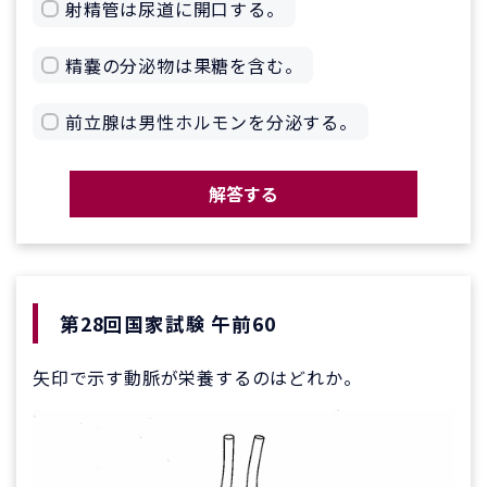
射精管は尿道に開口する。
精嚢の分泌物は果糖を含む。
前立腺は男性ホルモンを分泌する。
解答する
第28回国家試験 午前60
矢印で示す動脈が栄養するのはどれか。