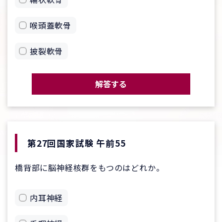
喉頭蓋軟骨
披裂軟骨
解答する
第27回国家試験 午前55
橋背部に脳神経核群をもつのはどれか。
内耳神経