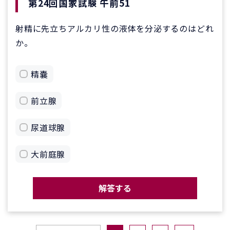
第24回国家試験 午前51
射精に先立ちアルカリ性の液体を分泌するのはどれ
か。
精嚢
前立腺
尿道球腺
大前庭腺
解答する