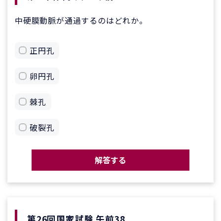
中硬膜動脈が通過するのはどれか。
正円孔
卵円孔
棘孔
破裂孔
解答する
第26回国家試験 午前38