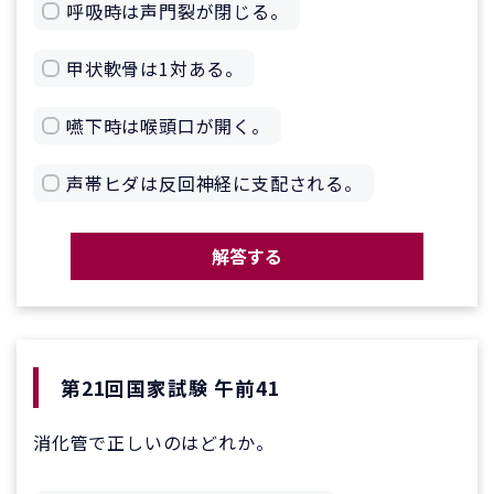
呼吸時は声門裂が閉じる。
甲状軟骨は1対ある。
嚥下時は喉頭口が開く。
声帯ヒダは反回神経に支配される。
解答する
第21回国家試験 午前41
消化管で正しいのはどれか。