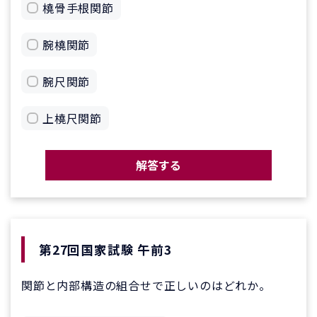
橈骨手根関節
腕橈関節
腕尺関節
上橈尺関節
解答する
第27回国家試験 午前3
関節と内部構造の組合せで正しいのはどれか。