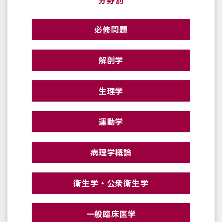
必修問題
解剖学
生理学
運動学
病理学概論
衛生学・公衆衛生学
一般臨床医学