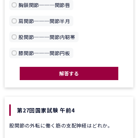
胸鎖関節───関節唇
肩関節───関節半月
股関節───関節内靭帯
膝関節───関節円板
解答する
第27回国家試験 午前4
股関節の外転に働く筋の支配神経はどれか。