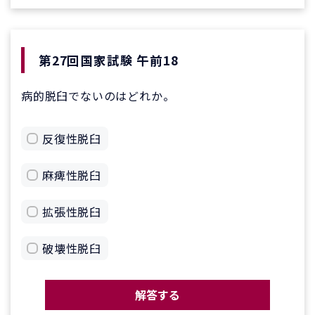
第27回国家試験 午前18
病的脱臼でないのはどれか。
反復性脱臼
麻痺性脱臼
拡張性脱臼
破壊性脱臼
解答する