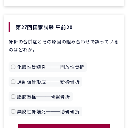
第27回国家試験 午前20
骨折の合併症とその原因の組み合わせで誤っている
のはどれか。
化膿性骨髄炎───開放性骨折
過剰仮骨形成───粉砕骨折
脂肪塞栓───骨盤骨折
無腐性骨壊死───助骨骨折