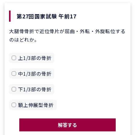
第27回国家試験 午前17
大腿骨骨折で近位骨片が屈曲・外転・外旋転位する
のはどれか。
上1/3部の骨折
中1/3部の骨折
下1/3部の骨折
顆上伸展型骨折
解答する