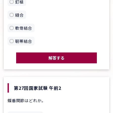
釘植
縫合
軟骨結合
靭帯結合
解答する
第27回国家試験 午前2
蝶番関節はどれか。