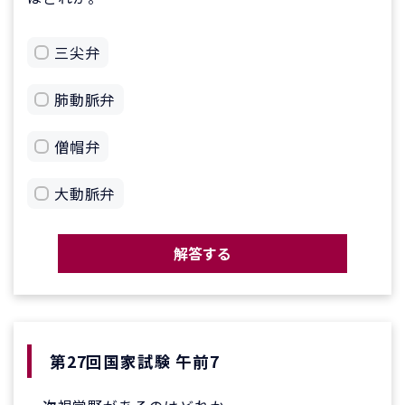
三尖弁
肺動脈弁
僧帽弁
大動脈弁
解答する
第27回国家試験 午前7