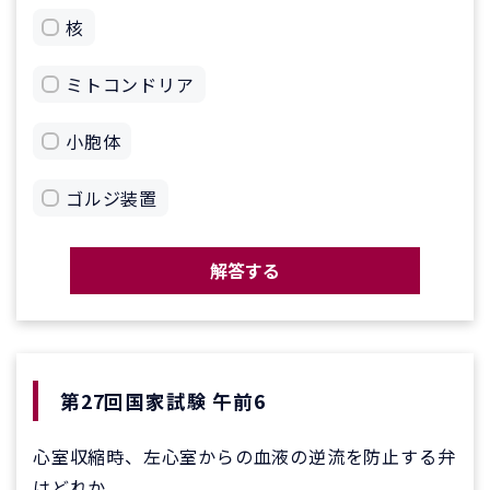
核
ミトコンドリア
小胞体
ゴルジ装置
解答する
第27回国家試験 午前6
心室収縮時、左心室からの血液の逆流を防止する弁
はどれか。