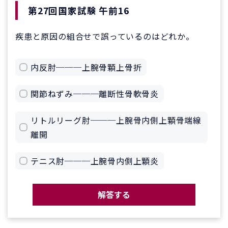
第27回国家試験 午前16
疾患と原因の組合せで誤っているのはどれか。
内反肘───上腕骨顆上骨折
関節ねずみ───離断性骨軟骨炎
リトルリーグ肘───上腕骨内側上顆骨端線
離開
テニス肘───上腕骨内側上顆炎
解答する