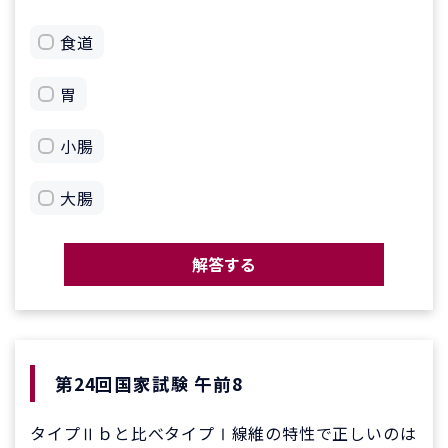
食道
胃
小腸
大腸
解答する
第24回国家試験 午前8
タイプⅡｂと比べタイプⅠ線維の特性で正しいのは