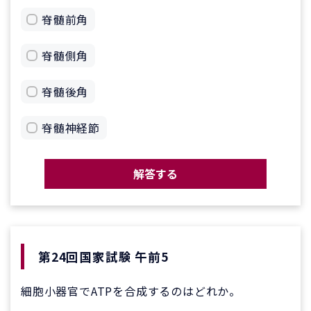
脊髄前角
脊髄側角
脊髄後角
脊髄神経節
解答する
第24回国家試験 午前5
細胞小器官でATPを合成するのはどれか。