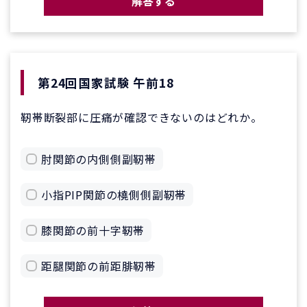
解答する
第24回国家試験 午前18
靭帯断裂部に圧痛が確認できないのはどれか。
肘関節の内側側副靭帯
小指PIP関節の橈側側副靭帯
膝関節の前十字靭帯
距腿関節の前距腓靭帯