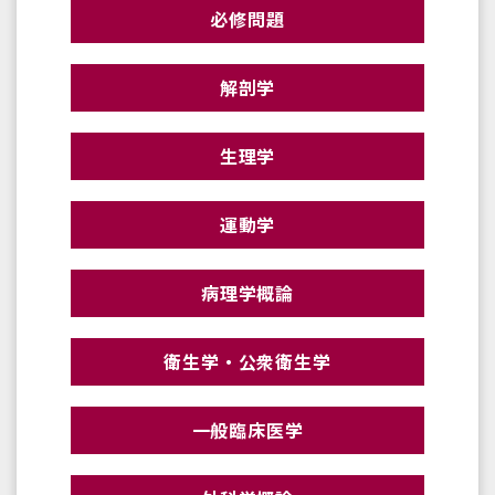
必修問題
解剖学
生理学
運動学
病理学概論
衛生学・公衆衛生学
一般臨床医学