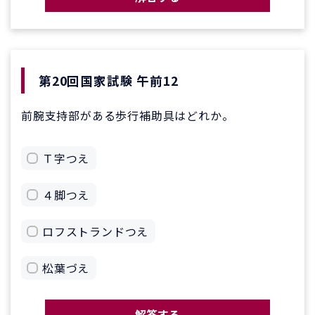
第20回国家試験 午前12
前腕支持部がある歩行補助具はどれか。
Ｔ字つえ
４脚つえ
ロフストランドつえ
松葉づえ
解答する