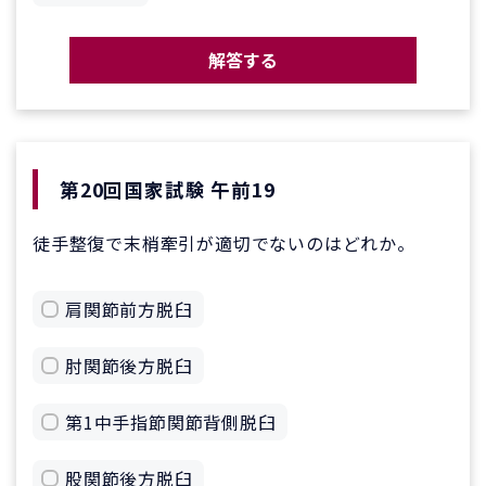
解答する
第20回国家試験 午前19
徒手整復で末梢牽引が適切でないのはどれか。
肩関節前方脱臼
肘関節後方脱臼
第1中手指節関節背側脱臼
股関節後方脱臼