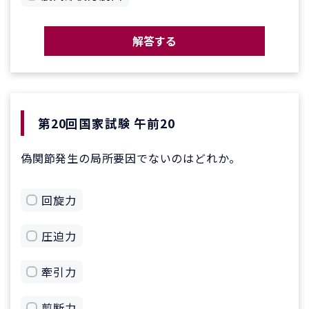
解答する
第20回国家試験 午前20
偽関節発生の局所要因でないのはどれか。
回旋力
圧迫力
牽引力
剪断力