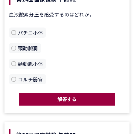
血液酸素分圧を感受するのはどれか。
パチニ小体
頸動脈洞
頸動脈小体
コルチ器官
解答する