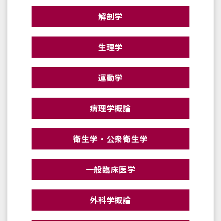
解剖学
生理学
運動学
病理学概論
衛生学・公衆衛生学
一般臨床医学
外科学概論