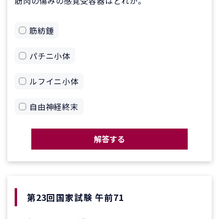
筋肉の傷みの感覚受容器はどれか。
筋紡錘
パチニ小体
ルフイニ小体
自由神経終末
解答する
第23回国家試験 午前71