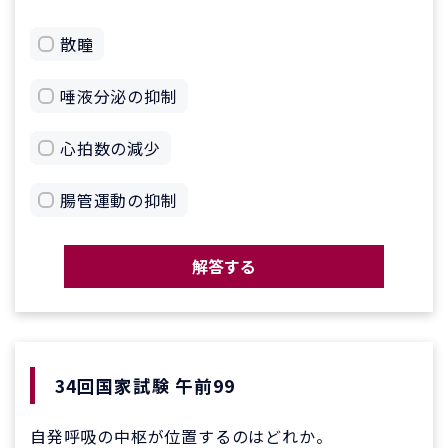
散瞳
唾液分泌の抑制
心拍数の減少
腸管運動の抑制
解答する
34回国家試験 午前99
自発呼吸の中枢が位置するのはどれか。