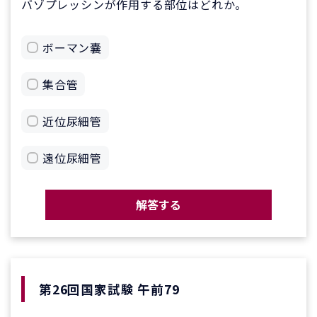
バゾプレッシンが作用する部位はどれか。
ボーマン嚢
集合管
近位尿細管
遠位尿細管
解答する
第26回国家試験 午前79