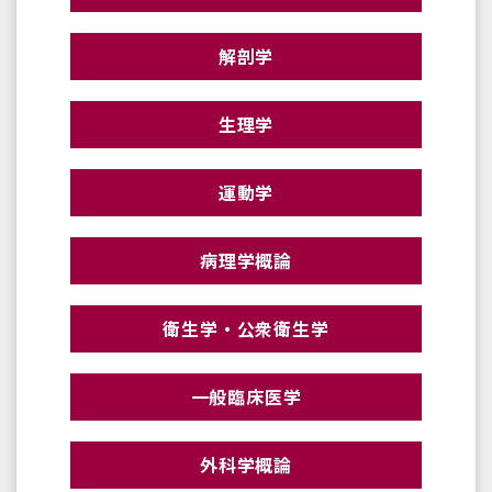
解剖学
生理学
運動学
病理学概論
衛生学・公衆衛生学
一般臨床医学
外科学概論