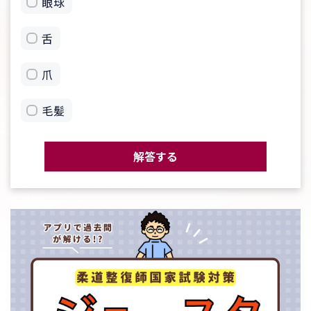
眼球
舌
爪
毛髪
解答する