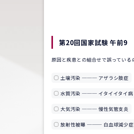
第20回国家試験 午前9
原因と疾患との組合せで誤っている
土壌汚染 ─── アザラシ肢症
水質汚染 ─── イタイイタイ病
大気汚染 ─── 慢性気管支炎
放射性被曝 ─── 白血球減少症