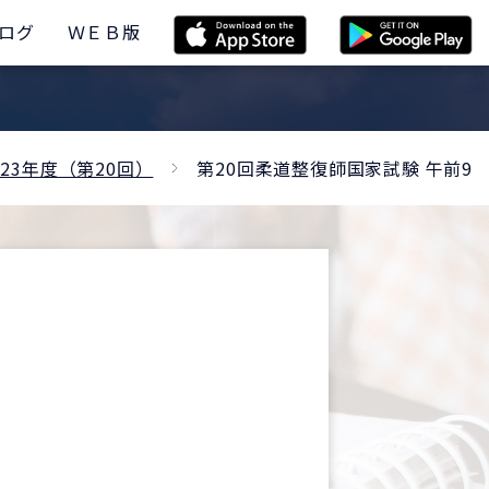
ログ
ＷＥＢ版
23年度（第20回）
第20回柔道整復師国家試験 午前9