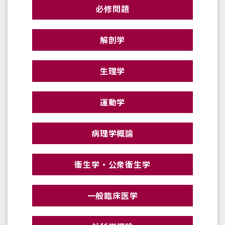
必修問題
解剖学
生理学
運動学
病理学概論
衛生学・公衆衛生学
一般臨床医学