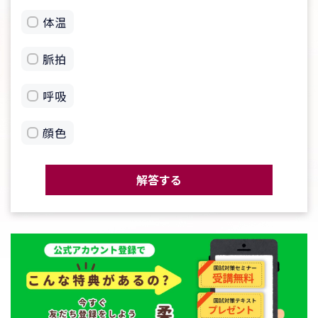
体温
脈拍
呼吸
顔色
解答する