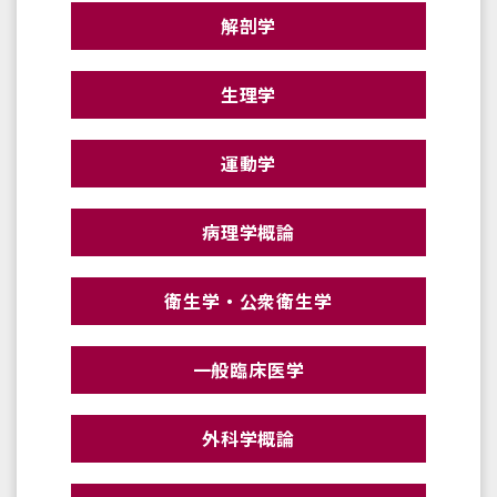
解剖学
生理学
運動学
病理学概論
衛生学・公衆衛生学
一般臨床医学
外科学概論