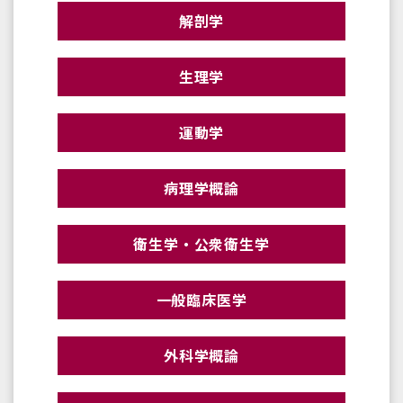
解剖学
生理学
運動学
病理学概論
衛生学・公衆衛生学
一般臨床医学
外科学概論