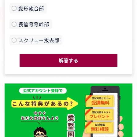
変形癒合部
長管骨骨幹部
スクリュー抜去部
解答する