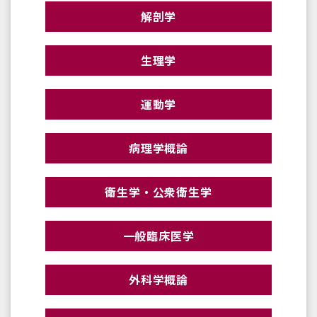
解剖学
生理学
運動学
病理学概論
衛生学・公衆衛生学
一般臨床医学
外科学概論