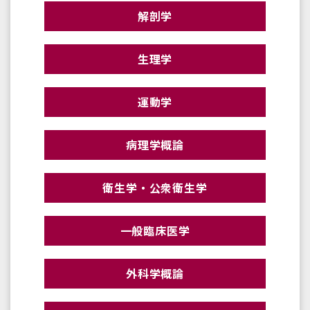
解剖学
生理学
運動学
病理学概論
衛生学・公衆衛生学
一般臨床医学
外科学概論