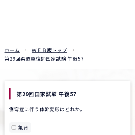
ホーム
ＷＥＢ版トップ
第29回柔道整復師国家試験 午後57
第29回国家試験 午後57
側弯症に伴う体幹変形はどれか。
亀背