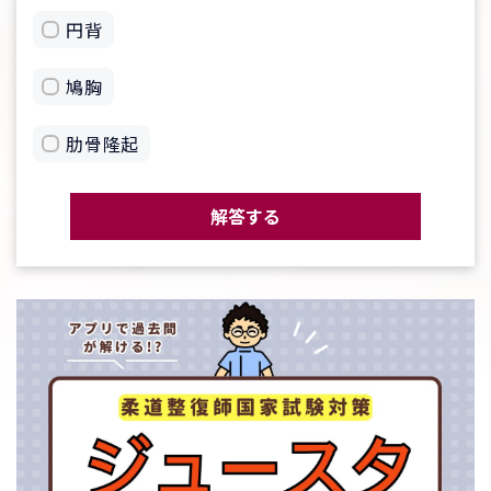
円背
鳩胸
肋骨隆起
解答する