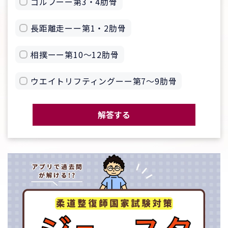
ゴルフーー第3・4肋骨
長距離走ーー第1・2肋骨
相撲ーー第10〜12肋骨
ウエイトリフティングーー第7〜9肋骨
解答する