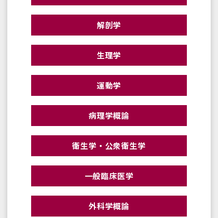
解剖学
生理学
運動学
病理学概論
衛生学・公衆衛生学
一般臨床医学
外科学概論