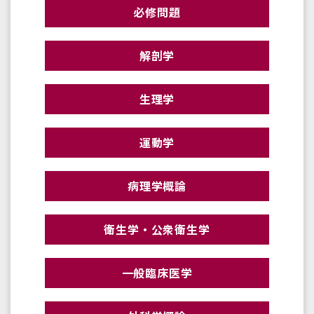
必修問題
解剖学
生理学
運動学
病理学概論
衛生学・公衆衛生学
一般臨床医学