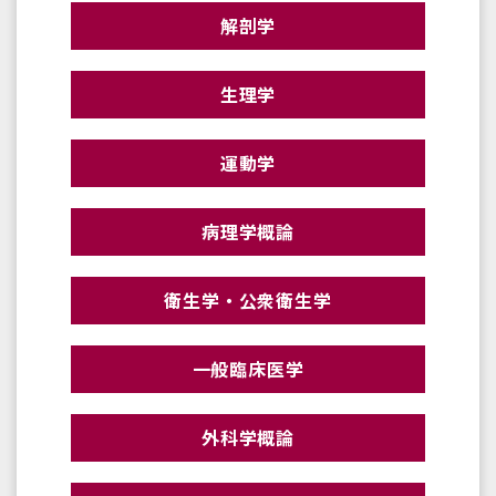
解剖学
生理学
運動学
病理学概論
衛生学・公衆衛生学
一般臨床医学
外科学概論