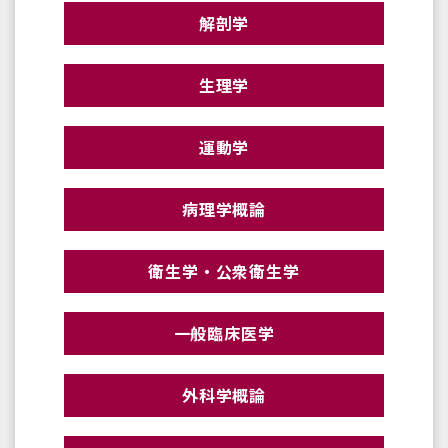
解剖学
生理学
運動学
病理学概論
衛生学・公衆衛生学
一般臨床医学
外科学概論