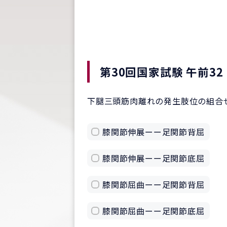
第30回国家試験 午前32
下腿三頭筋肉離れの発生肢位の組合
膝関節伸展ーー足関節背屈
膝関節伸展ーー足関節底屈
膝関節屈曲ーー足関節背屈
膝関節屈曲ーー足関節底屈