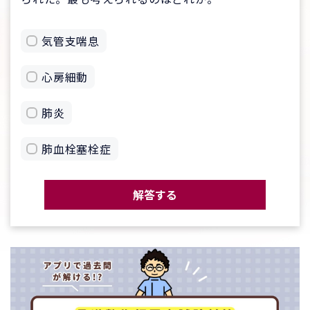
気管支喘息
心房細動
肺炎
肺血栓塞栓症
解答する