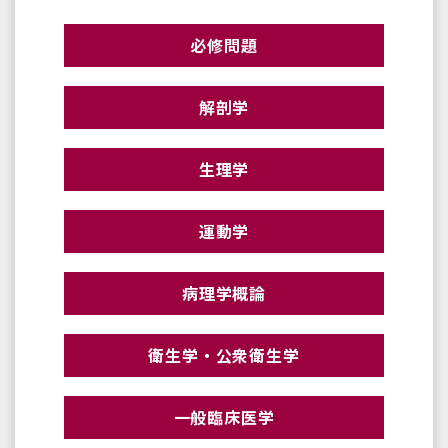
必修問題
解剖学
生理学
運動学
病理学概論
衛生学・公衆衛生学
一般臨床医学