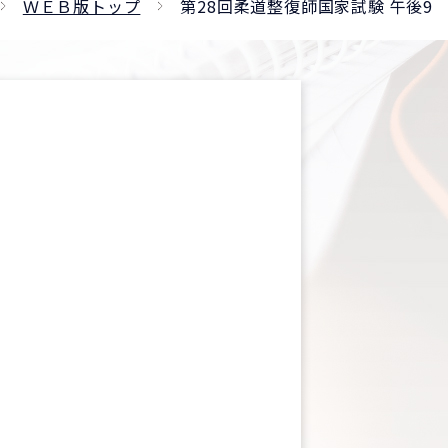
ＷＥＢ版トップ
第28回柔道整復師国家試験 午後9