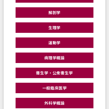
解剖学
生理学
運動学
病理学概論
衛生学・公衆衛生学
一般臨床医学
外科学概論