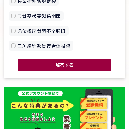
長母指伸筋腱断裂
尺骨茎状突起偽関節
遠位橈尺関節不全脱臼
三角線維軟骨複合体損傷
解答する