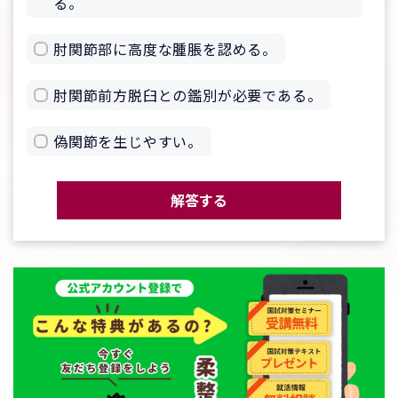
る。
肘関節部に高度な腫脹を認める。
肘関節前方脱臼との鑑別が必要である。
偽関節を生じやすい。
解答する