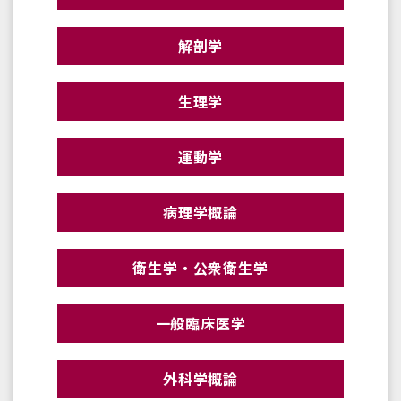
解剖学
生理学
運動学
病理学概論
衛生学・公衆衛生学
一般臨床医学
外科学概論