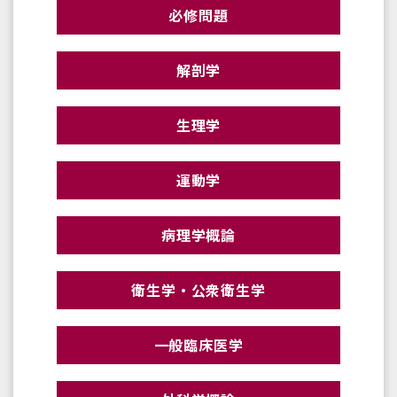
必修問題
解剖学
生理学
運動学
病理学概論
衛生学・公衆衛生学
一般臨床医学