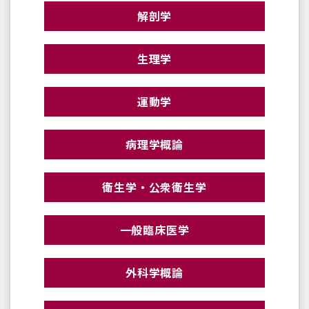
解剖学
生理学
運動学
病理学概論
衛生学・公衆衛生学
一般臨床医学
外科学概論