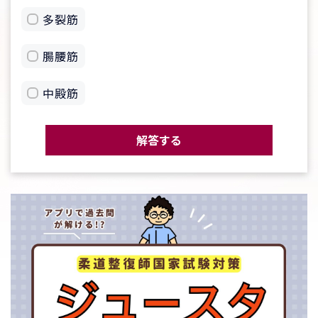
多裂筋
腸腰筋
中殿筋
解答する