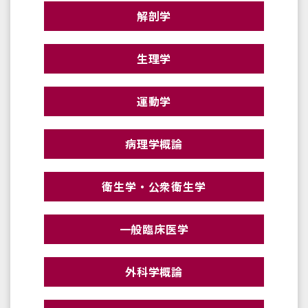
解剖学
生理学
運動学
病理学概論
衛生学・公衆衛生学
一般臨床医学
外科学概論