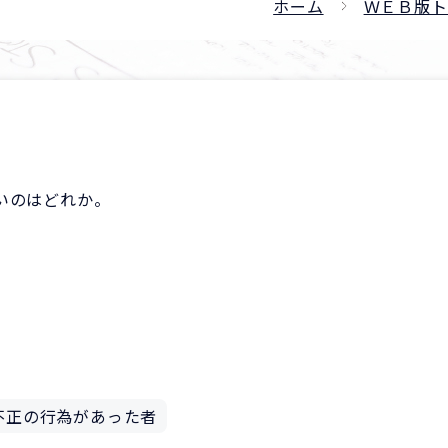
ホーム
ＷＥＢ版ト
いのはどれか。
不正の行為があった者